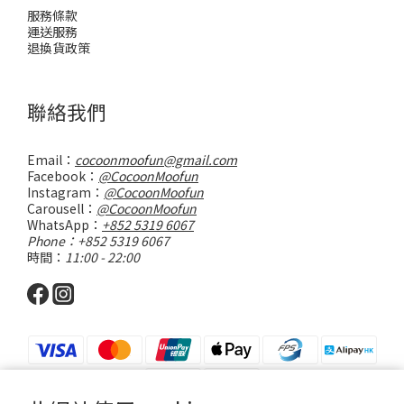
服務條款
運送服務
退換貨政策
聯絡我們
Email：
cocoonmoofun@gmail.com
Facebook：
@CocoonMoofun
Instagram：
@CocoonMoofun
Carousell：
@CocoonMoofun
WhatsApp：
+852 5319 6067
Phone：+852 5319 6067
時間：
11:00 - 22:00