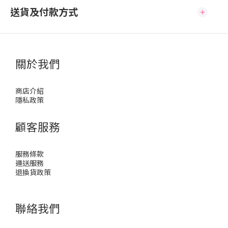
送貨及付款方式
關於我們
商店介紹
隱私政策
顧客服務
服務條款
運送服務
退換貨政策
聯絡我們