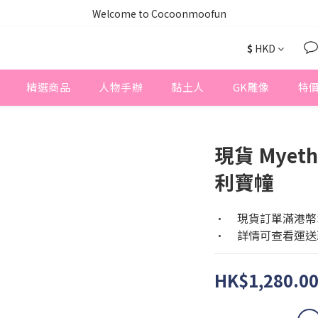
Welcome to Cocoonmoofun
$
HKD
精選商品
人物手辦
黏土人
GK雕像
特
現貨 Myet
利寶幢
•	現貨訂單滿港
•	詳情可查看運
HK$1,280.0