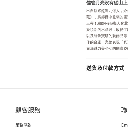
儘管月亮沒有從山上
出自觀眾超過九億人，介
藏》，將節目中登場的國寶
三彈！繪師Rella擬人
於頂部的水晶球，改變了
以及裝飾寶塔的裝飾品等
作的台座，完整表現「真
充滿魅力美少女的國寶姿
送貨及付款方式
顧客服務
聯
服務條款
Em