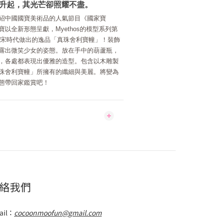
升起，其光芒卻照耀不盡。
紹中國國寶美術品的人氣節目《國家寶
以全新形態呈獻，Myethos的模型系列第
化北宋時代做出的逸品「真珠舍利寶幢」！裝飾
露出微笑少女的姿態。放在手中的葫蘆瓶，
，各處都表現出優雅的造型。包含以木雕製
珠舍利寶幢」所擁有的纖細與美麗。將變為
態帶回家鑑賞吧！
絡我們
ail：
cocoonmoofun@gmail.com