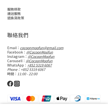
服務條款
運送服務
退換貨政策
聯絡我們
Email：
cocoonmoofun@gmail.com
Facebook：
@CocoonMoofun
Instagram：
@CocoonMoofun
Carousell：
@CocoonMoofun
WhatsApp：
+852 5319 6067
Phone：+852 5319 6067
時間：
11:00 - 22:00